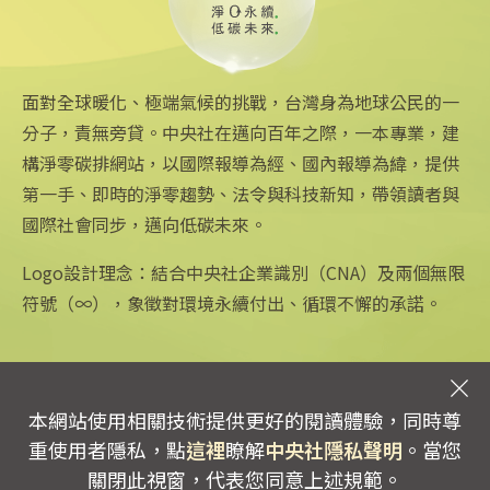
估有97兆元潛力
2024/12/09 16:36
面對全球暖化、極端氣候的挑戰，台灣身為地球公民的一
分子，責無旁貸。中央社在邁向百年之際，一本專業，建
構淨零碳排網站，以國際報導為經、國內報導為緯，提供
第一手、即時的淨零趨勢、法令與科技新知，帶領讀者與
國際社會同步，邁向低碳未來。
中央社網站
關注更多
關於中央社
中央通訊社
友善連結
公司簡介
Logo設計理念：結合中央社企業識別（CNA）及兩個無限
Focus Taiwan
iOS app 下載
企業識別
符號（∞），象徵對環境永續付出、循環不懈的承諾。
フォーカス台湾
Android app 下載
公開資訊
Fokus Taiwan
全球中央雜誌
設置條例摘要
文化+
隱私權聲明
新聞學院
聯絡我們
本網站使用相關技術提供更好的閱讀體驗，同時尊
專線：0800-256-688 | 信箱：services@mail.cna.com.tw
重使用者隱私，點
這裡
瞭解
中央社隱私聲明
。當您
copyright © 2026 中央通訊社版權所有
關閉此視窗，代表您同意上述規範。