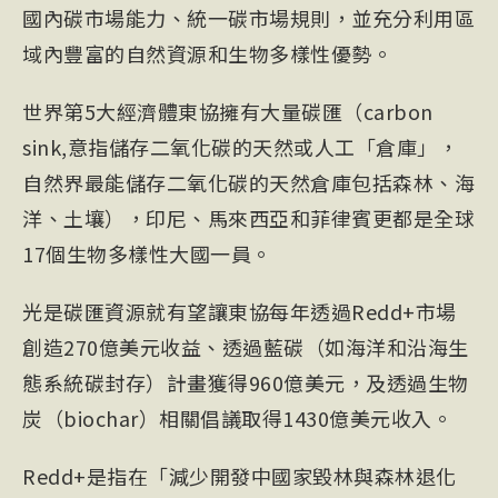
國內碳市場能力、統一碳市場規則，並充分利用區
域內豐富的自然資源和生物多樣性優勢。
世界第5大經濟體東協擁有大量
碳匯
（carbon
sink,意指儲存二氧化碳的天然或人工「倉庫」，
自然界最能儲存二氧化碳的天然倉庫包括森林、海
洋、土壤），印尼、馬來西亞和菲律賓更都是全球
17個生物多樣性大國一員。
光是碳匯資源就有望讓東協每年透過Redd+市場
創造270億美元收益、透過
藍碳
（如海洋和沿海生
態系統
碳封存
）計畫獲得960億美元，及透過生物
炭（biochar）相關倡議取得1430億美元收入。
Redd+是指在「減少開發中國家毀林與森林退化