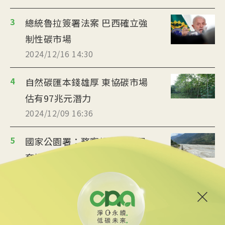
3
總統魯拉簽署法案 巴西確立強
制性碳市場
2024/12/16 14:30
4
自然碳匯本錢雄厚 東協碳市場
估有97兆元潛力
2024/12/09 16:36
5
國家公園署：務實推動濕地保
育措施 進行碳匯調查
2024/12/07 14:04
6
英國碳交易市場擬納入航運業
當局徵求公眾意見