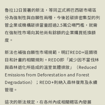
魯拉12日簽署的新法，等同正式將巴西碳市場區
分為強制性與自願性兩種，今後若碳排密集型的列
管企業或機構碳排當量超過2.5萬公噸門檻，就需
在強制性市場向其他尚有餘額的企業購買抵換額
度。
新法也補強
自願性市場
規範，明訂
REDD+
這類項
目和計畫的相關規則。REDD即「減少因不當伐林
與森林退化所造成的溫室氣體排放」（Reduced
Emission
s from
Deforestation
and Forest
Degradation）；REDD+則納入森林復育及永續
管理。
這次的新法規定，在各州內或相關轄區內發展