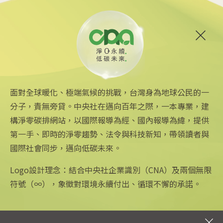
2024/12/09 16:36
6
國家公園署：務實推動濕地保
育措施 進行碳匯調查
2024/12/07 14:04
面對全球暖化、極端氣候的挑戰，台灣身為地球公民的一
分子，責無旁貸。中央社在邁向百年之際，一本專業，建
構淨零碳排網站，以國際報導為經、國內報導為緯，提供
第一手、即時的淨零趨勢、法令與科技新知，帶領讀者與
國際社會同步，邁向低碳未來。
中央社網站
關注更多
關於中央社
中央通訊社
友善連結
公司簡介
Logo設計理念：結合中央社企業識別（CNA）及兩個無限
Focus Taiwan
iOS app 下載
企業識別
符號（∞），象徵對環境永續付出、循環不懈的承諾。
フォーカス台湾
Android app 下載
公開資訊
Fokus Taiwan
全球中央雜誌
設置條例摘要
文化+
隱私權聲明
新聞學院
聯絡我們