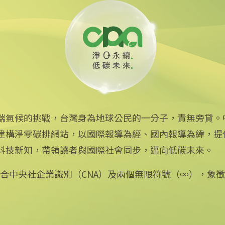
書 朝減碳20%邁進
端氣候的挑戰，台灣身為地球公民的一分子，責無旁貸。
建構淨零碳排網站，以國際報導為經、國內報導為緯，提
中央社網站
科技新知，帶領讀者與國際社會同步，邁向低碳未來。
中央通訊社
Focus Taiwan
：結合中央社企業識別（CNA）及兩個無限符號（∞），象
フォーカス台湾
Fokus Taiwan