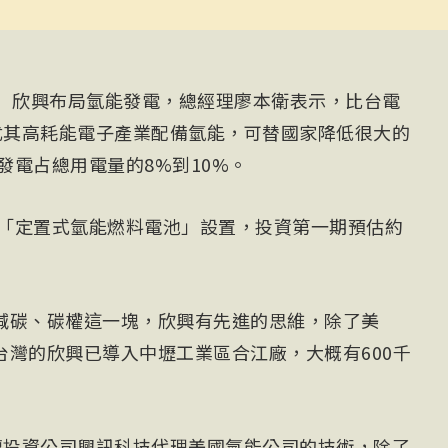
電）欣興布局氫能發電，總經理廖本衛表示，比台電
尤其高耗能電子產業配備氫能，可替國家降低很大的
發電占總用電量的8%到10%。
動「定置式氫能燃料電池」設置，投資第一期預估約
減碳、碳權這一塊，欣興有先進的思維，除了美
台灣的欣興已導入中壢工業區合江廠，大概有600千
轉投資公司興訊科技代理美國氫能公司的技術，除了