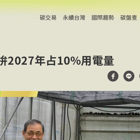
碳交易
永續台灣
國際趨勢
碳盤查
拚2027年占10%用電量