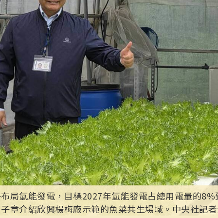
布局氫能發電，目標2027年氫能發電占總用電量的8%
子章介紹欣興楊梅廠示範的魚菜共生場域。中央社記者江明