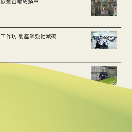
減碳逾百噸成績單
工作坊 助產業強化減碳
10%用電量
會人士逾8成