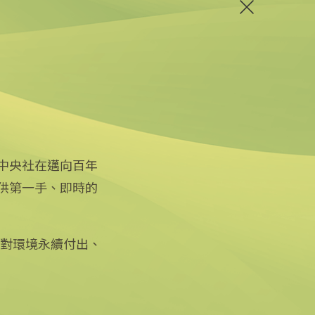
中央社在邁向百年
供第一手、即時的
關注更多
關於中央社
友善連結
公司簡介
iOS app 下載
企業識別
徵對環境永續付出、
Android app 下載
公開資訊
全球中央雜誌
設置條例摘要
文化+
隱私權聲明
新聞學院
聯絡我們