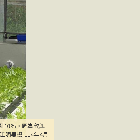
到10%。圖為欣興
晏攝 114年4月