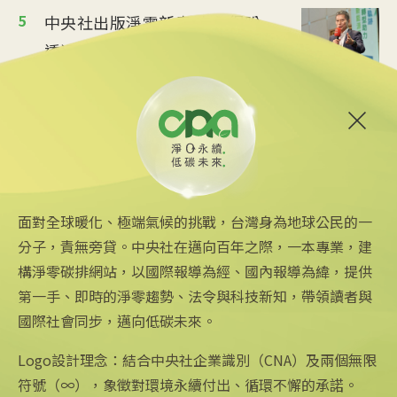
5
中央社出版淨零新書 李永得盼
透過案例分享助減碳
2025/04/21 15:53
6
環境部與台大簽署MOU 聚焦氣
候政策研究育才
2025/04/21 15:50
面對全球暖化、極端氣候的挑戰，台灣身為地球公民的一
分子，責無旁貸。中央社在邁向百年之際，一本專業，建
構淨零碳排網站，以國際報導為經、國內報導為緯，提供
第一手、即時的淨零趨勢、法令與科技新知，帶領讀者與
國際社會同步，邁向低碳未來。
中央社網站
關注更多
關於中央社
中央通訊社
友善連結
公司簡介
Logo設計理念：結合中央社企業識別（CNA）及兩個無限
Focus Taiwan
iOS app 下載
企業識別
符號（∞），象徵對環境永續付出、循環不懈的承諾。
フォーカス台湾
Android app 下載
公開資訊