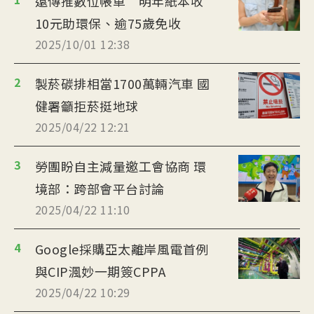
遠傳推數位帳單 明年紙本收
10元助環保、逾75歲免收
2025/10/01 12:38
2
製菸碳排相當1700萬輛汽車 國
健署籲拒菸挺地球
2025/04/22 12:21
3
勞團盼自主減量邀工會協商 環
境部：跨部會平台討論
2025/04/22 11:10
4
Google採購亞太離岸風電首例
與CIP渢妙一期簽CPPA
2025/04/22 10:29