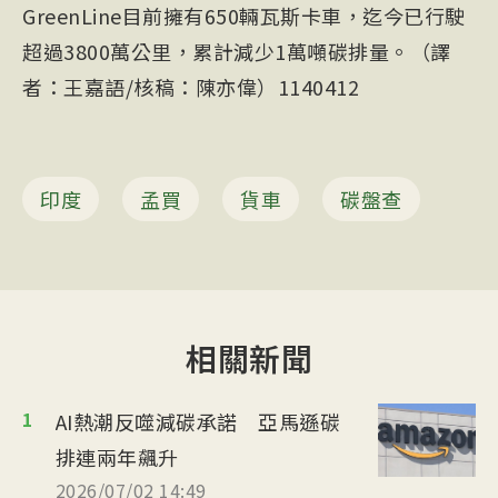
GreenLine目前擁有650輛瓦斯卡車，迄今已行駛
超過3800萬公里，累計減少1萬噸碳排量。（譯
者：王嘉語/核稿：陳亦偉）1140412
印度
孟買
貨車
碳盤查
相關新聞
1
AI熱潮反噬減碳承諾 亞馬遜碳
排連兩年飆升
2026/07/02 14:49