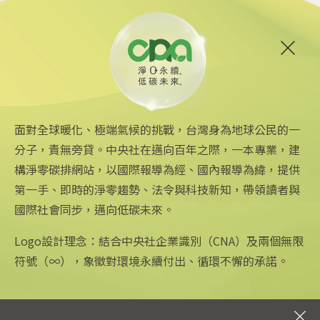
2025/04/09 20:20
6
路透：美能源部擬砍儲能電池
與碳捕集項目經費
2025/04/05 17:30
面對全球暖化、極端氣候的挑戰，台灣身為地球公民的一
分子，責無旁貸。中央社在邁向百年之際，一本專業，建
構淨零碳排網站，以國際報導為經、國內報導為緯，提供
第一手、即時的淨零趨勢、法令與科技新知，帶領讀者與
國際社會同步，邁向低碳未來。
中央社網站
關注更多
關於中央社
中央通訊社
友善連結
公司簡介
Logo設計理念：結合中央社企業識別（CNA）及兩個無限
Focus Taiwan
iOS app 下載
企業識別
符號（∞），象徵對環境永續付出、循環不懈的承諾。
フォーカス台湾
Android app 下載
公開資訊
Fokus Taiwan
全球中央雜誌
設置條例摘要
文化+
隱私權聲明
新聞學院
聯絡我們