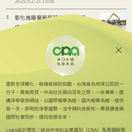
2025/02/25 15:06
5
彰化推廢棄葡萄藤腐化成堆肥
成功減碳2205公噸
2025/02/24 18:54
6
台日SDGs交流台南登場 黃偉哲
期待深化合作
2025/02/22 14:19
面對全球暖化、極端氣候的挑戰，台灣身為地球公民的一
分子，責無旁貸。中央社在邁向百年之際，一本專業，建
構淨零碳排網站，以國際報導為經、國內報導為緯，提供
第一手、即時的淨零趨勢、法令與科技新知，帶領讀者與
國際社會同步，邁向低碳未來。
中央社網站
關注更多
關於中央社
中央通訊社
友善連結
公司簡介
Logo設計理念：結合中央社企業識別（CNA）及兩個無限