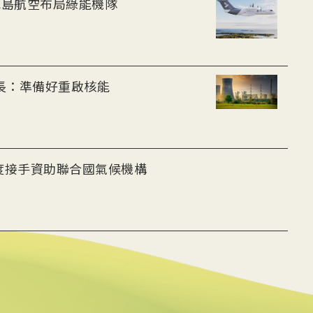
-30油電客機獲適航認證 冰島航空布局綠能機隊
部長：準備好重啟核能
度接手資助聯合國氣候機構
首度超過燃煤