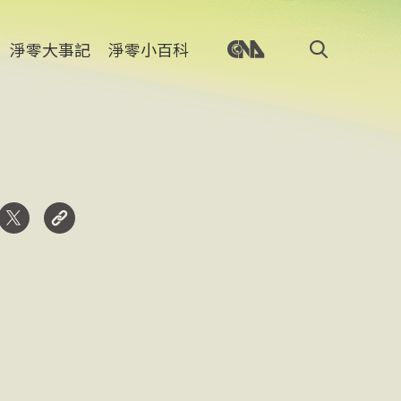
淨零大事記
淨零小百科