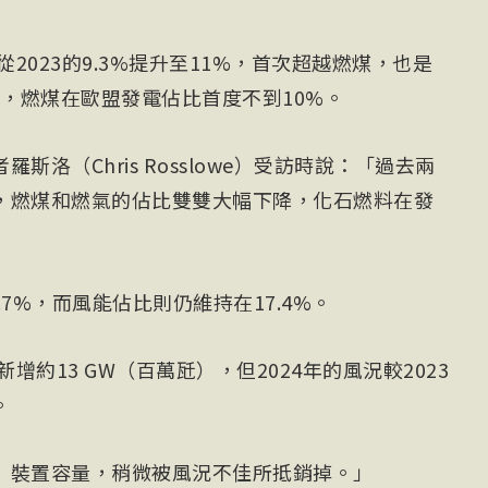
從2023的9.3%提升至11%，首次超越燃煤，也是
以來，燃煤在歐盟發電佔比首度不到10%。
洛（Chris Rosslowe）受訪時說：「過去兩
，燃煤和燃氣的佔比雙雙大幅下降，化石燃料在發
5.7%，而風能佔比則仍維持在17.4%。
增約13 GW（百萬瓩），但2024年的風況較2023
。
）裝置容量，稍微被風況不佳所抵銷掉。」