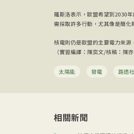
羅斯洛表示，歐盟希望到2030
需採取許多行動，尤其像是簡化
核電則仍是歐盟的主要電力來源，佔比
（實習編譯：陳奕文/核稿：陳亦偉）
太陽能
發電
路透
相關新聞