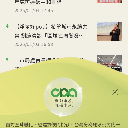
年底可達碳中和目標
2025/01/03 17:45
4
【淨零好pod】希望城市永續共
榮 劉鏡清談「區域性均衡發展
2025/01/03 16:58
」
5
中市局處首長通過碳盤查培訓
認證 盼打造永續城市
2025/01/03 16:39
6
保發中心：鼓勵業界考永續證照 納入保險
卓越獎評比
2025/01/03 14:27
面對全球暖化、極端氣候的挑戰，台灣身為地球公民的一