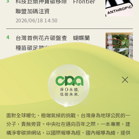
3
科技巨頭押寶碳移除 Frontier
聯盟加碼注資
2026/06/18 14:50
4
台灣首例花卉碳盤查 蝴蝶蘭
種苗碳足跡出爐
2026/06/10 14:25
5
伊朗戰爭衝擊 歐盟擬寬免違
反甲烷排放企業3年
2026/05/29 14:24
面對全球暖化、極端氣候的挑戰，台灣身為地球公民的一
分子，責無旁貸。中央社在邁向百年之際，一本專業，建
構淨零碳排網站，以國際報導為經、國內報導為緯，提供