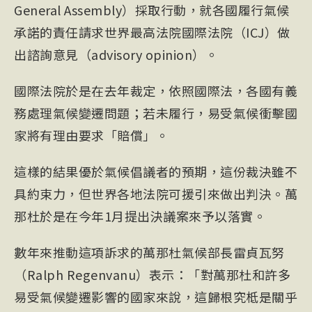
General Assembly）採取行動，就各國履行氣候
承諾的責任請求世界最高法院國際法院（ICJ）做
出諮詢意見（advisory opinion）。
國際法院於是在去年裁定，依照國際法，各國有義
務處理氣候變遷問題；若未履行，易受氣候衝擊國
家將有理由要求「賠償」。
這樣的結果優於氣候倡議者的預期，這份裁決雖不
具約束力，但世界各地法院可援引來做出判決。萬
那杜於是在今年1月提出決議案來予以落實。
數年來推動這項訴求的萬那杜氣候部長雷貞瓦努
（Ralph Regenvanu）表示：「對萬那杜和許多
易受氣候變遷影響的國家來說，這歸根究柢是關乎