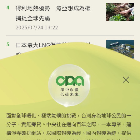
4
得利地熱優勢 肯亞想成為碳
捕捉全球先驅
2025/07/24 13:22
5
日本最大LNG儲槽將設在九州
盼助企業減碳
2025/07/21 14:53
6
環境部發布4類擴大碳盤查指引 預計9月
試申報
2025/07/14 15:43
面對全球暖化、極端氣候的挑戰，台灣身為地球公民的一
分子，責無旁貸。中央社在邁向百年之際，一本專業，建
構淨零碳排網站，以國際報導為經、國內報導為緯，提供