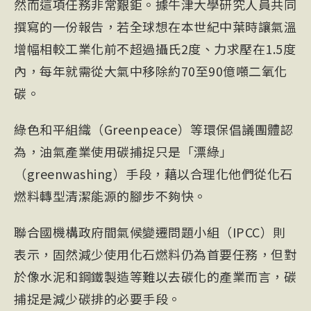
然而這項任務非常艱鉅。據牛津大學研究人員共同
撰寫的一份報告，若全球想在本世紀中葉時讓氣溫
增幅相較工業化前不超過攝氏2度、力求壓在1.5度
內，每年就需從大氣中移除約70至90億噸二氧化
碳。
綠色和平組織（Greenpeace）等環保倡議團體認
為，油氣產業使用
碳捕捉
只是「漂綠」
（greenwashing）手段，藉以合理化他們從化石
燃料轉型清潔能源的腳步不夠快。
聯合國機構政府間氣候變遷問題小組（
IPCC
）則
表示，固然減少使用化石燃料仍為首要任務，但對
於像水泥和鋼鐵製造等難以去碳化的產業而言，碳
捕捉是減少碳排的必要手段。