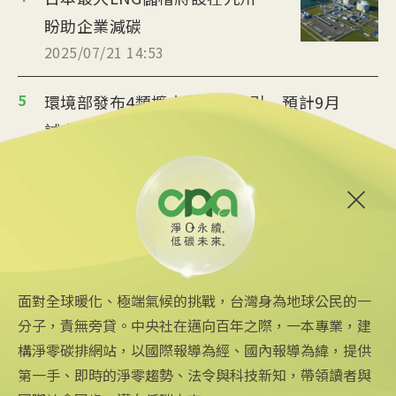
盼助企業減碳
2025/07/21 14:53
5
環境部發布4類擴大碳盤查指引 預計9月
試申報
2025/07/14 15:43
6
英格蘭中北部CCS計畫啟動 英政
府砸11.3億
2025/07/07 17:10
面對全球暖化、極端氣候的挑戰，台灣身為地球公民的一
分子，責無旁貸。中央社在邁向百年之際，一本專業，建
構淨零碳排網站，以國際報導為經、國內報導為緯，提供
第一手、即時的淨零趨勢、法令與科技新知，帶領讀者與