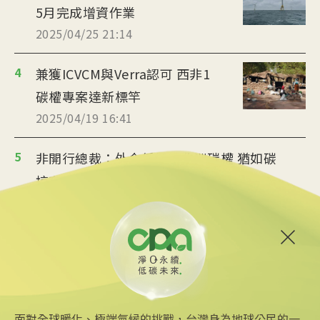
5月完成增資作業
2025/04/25 21:14
4
兼獲ICVCM與Verra認可 西非1
碳權專案達新標竿
2025/04/19 16:41
5
非開行總裁：外企低價買非洲碳權 猶如碳
掠奪
2025/04/11 16:03
6
巴西石油聯手銀行 融資森林修復兼促碳權
交易
2025/04/01 15:48
面對全球暖化、極端氣候的挑戰，台灣身為地球公民的一