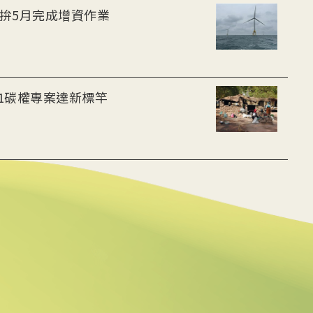
 拚5月完成增資作業
西非1碳權專案達新標竿
碳權 猶如碳掠奪
修復兼促碳權交易