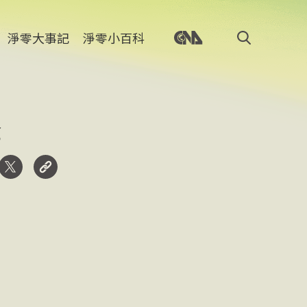
淨零大事記
淨零小百科
奪