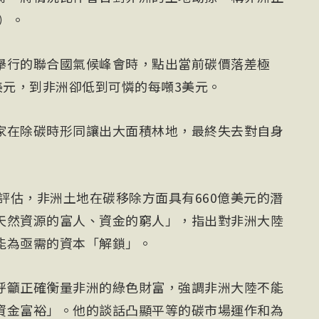
s）。
舉行的聯合國氣候峰會時，點出當前碳價落差極
美元，到非洲卻低到可憐的每噸3美元。
家在除碳時形同讓出大面積林地，最終失去對自身
告評估，非洲土地在碳移除方面具有660億美元的潛
天然資源的富人、資金的窮人」，指出對非洲大陸
能為亟需的資本「解鎖」。
呼籲正確衡量非洲的綠色財富，強調非洲大陸不能
資金富裕」。他的談話凸顯平等的碳市場運作和為