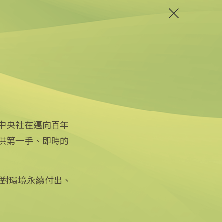
中央社在邁向百年
供第一手、即時的
關注更多
關於中央社
友善連結
公司簡介
iOS app 下載
企業識別
徵對環境永續付出、
Android app 下載
公開資訊
全球中央雜誌
設置條例摘要
文化+
隱私權聲明
新聞學院
聯絡我們