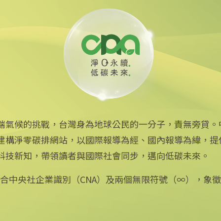
特斯拉碳排池買碳權
端氣候的挑戰，台灣身為地球公民的一分子，責無旁貸。
建構淨零碳排網站，以國際報導為經、國內報導為緯，提
中央社網站
科技新知，帶領讀者與國際社會同步，邁向低碳未來。
中央通訊社
Focus Taiwan
：結合中央社企業識別（CNA）及兩個無限符號（∞），象
フォーカス台湾
Fokus Taiwan