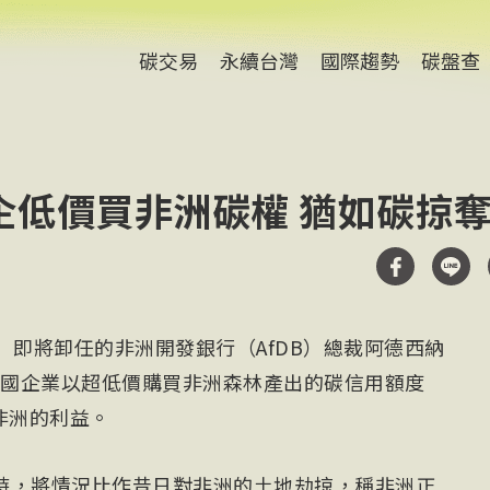
碳交易
永續台灣
國際趨勢
碳盤查
企低價買非洲碳權 猶如碳掠
）即將卸任的非洲開發銀行（AfDB）總裁阿德西納
）警告，外國企業以超低價購買非洲森林產出的碳信用額度
損害非洲的利益。
時，將情況比作昔日對非洲的土地劫掠，稱非洲正