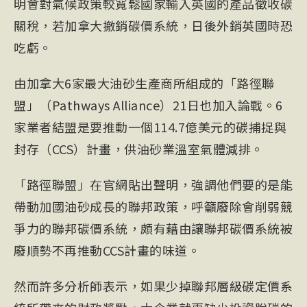
明會對氣候政策較寬鬆國家輸入英國的產品徵收碳
關稅，若加拿大撤銷碳價系統，日後外銷英國時恐
吃虧。
由加拿大6家最大油砂生產商所組成的「路徑聯
盟」（
Pathways
Alliance）21日也加入論戰。6
家業者結盟是要推動一個114.7億美元的
碳捕捉
與
封存（
CCS
）計畫，供油砂業溫室氣體減排。
「路徑聯盟」在官網貼出聲明，強調他們要的是能
帶動加國油砂成長的聯邦政策，呼籲廢除會削弱競
爭力的聯邦碳價系統，頗有藉由讓聯邦碳價系統被
廢順勢不再推動CCS計畫的味道。
然而許多分析師表示，如果少掉聯邦層級碳定價系