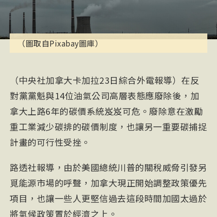
（圖取自Pixabay圖庫）
（中央社加拿大卡加拉23日綜合外電報導）在反
對黨黨魁與14位油氣公司高層表態應廢除後，加
拿大上路6年的碳價系統岌岌可危。廢除意在激勵
重工業減少碳排的碳價制度，也讓另一重要碳捕捉
計畫的可行性受挫。
路透社報導，由於美國總統川普的關稅威脅引發另
覓能源市場的呼聲，加拿大現正開始調整政策優先
項目，也讓一些人更堅信過去這段時間加國太過於
將氣候政策置於經濟之上。