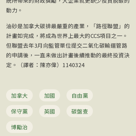
統所帶來的財政獎勵，大企業就更缺少投資脫碳的
動力。
油砂是加拿大碳排最嚴重的產業，「路徑聯盟」的
計畫如完成，將成為世界上最大的CCS項目之一。
但聯盟去年3月向監管單位提交二氧化碳輸運管路
的申請後，一直未做出計畫後續推動的最終投資決
定。（譯者：陳亦偉）1140324
加拿大
加國
自由黨
保守黨
英國
碳盤查
博勵治