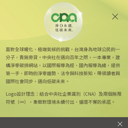
2025/02/18 11:31
6
合庫銀創金融業先例 5家分行通過自願減
量專案
2025/02/17 20:00
面對全球暖化、極端氣候的挑戰，台灣身為地球公民的一
分子，責無旁貸。中央社在邁向百年之際，一本專業，建
構淨零碳排網站，以國際報導為經、國內報導為緯，提供
第一手、即時的淨零趨勢、法令與科技新知，帶領讀者與
國際社會同步，邁向低碳未來。
中央社網站
關注更多
關於中央社
中央通訊社
友善連結
公司簡介
Logo設計理念：結合中央社企業識別（CNA）及兩個無限
Focus Taiwan
iOS app 下載
企業識別
符號（∞），象徵對環境永續付出、循環不懈的承諾。
フォーカス台湾
Android app 下載
公開資訊
Fokus Taiwan
全球中央雜誌
設置條例摘要
文化+
隱私權聲明
新聞學院
聯絡我們