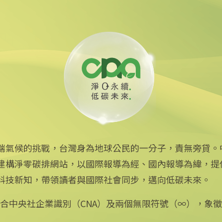
年創千噸減碳效益
端氣候的挑戰，台灣身為地球公民的一分子，責無旁貸。
建構淨零碳排網站，以國際報導為經、國內報導為緯，提
中央社網站
科技新知，帶領讀者與國際社會同步，邁向低碳未來。
中央通訊社
Focus Taiwan
：結合中央社企業識別（CNA）及兩個無限符號（∞），象
フォーカス台湾
Fokus Taiwan