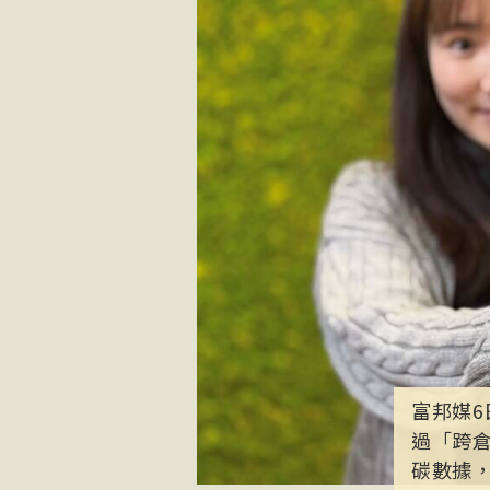
富邦媒
過「跨
碳數據