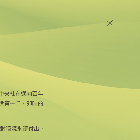
中央社在邁向百年
供第一手、即時的
關注更多
關於中央社
友善連結
公司簡介
iOS app 下載
企業識別
徵對環境永續付出、
Android app 下載
公開資訊
全球中央雜誌
設置條例摘要