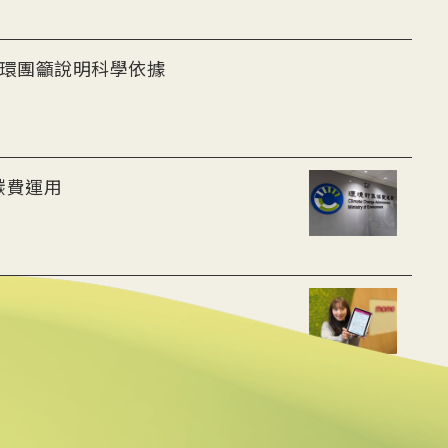
 環團籲說明科學依據
碳費運用
色消費成果看得見
杖倡議啟動 目標6年增6千萬噸碳匯