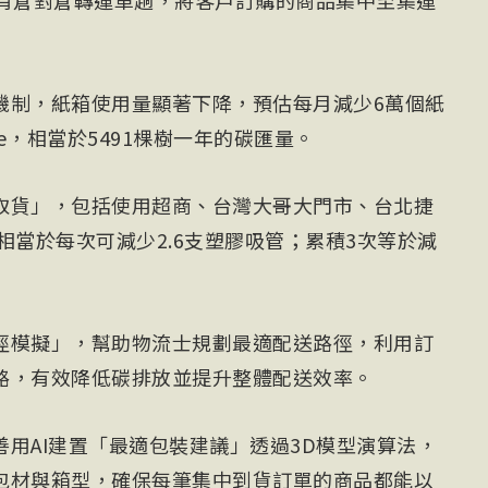
既有倉對倉轉運車趟，將客戶訂購的商品集中至集運
機制，紙箱使用量顯著下降，預估每月減少6萬個紙
2e，相當於5491棵樹一年的碳匯量。
取貨」，包括使用超商、台灣大哥大門市、台北捷
相當於每次可減少2.6支塑膠吸管；累積3次等於減
徑模擬」，幫助物流士規劃最適配送路徑，利用訂
路，有效降低碳排放並提升整體配送效率。
用AI建置「最適包裝建議」透過3D模型演算法，
包材與箱型，確保每筆集中到貨訂單的商品都能以