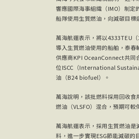
響應國際海事組織（IMO）制定的
船隊使用生質燃油，向減碳目標
萬海航運表示，將以4333TEU（
導入生質燃油使用的船舶，泰春輪
供應商KPI OceanConne
位ISCC（International Sustai
油（B24 biofuel）。
萬海說明，該批燃料採用回收食用
燃油（VLSFO）混合，預期可
萬海航運表示，採用生質燃油是
料，進一步實現ESG節能減碳的目