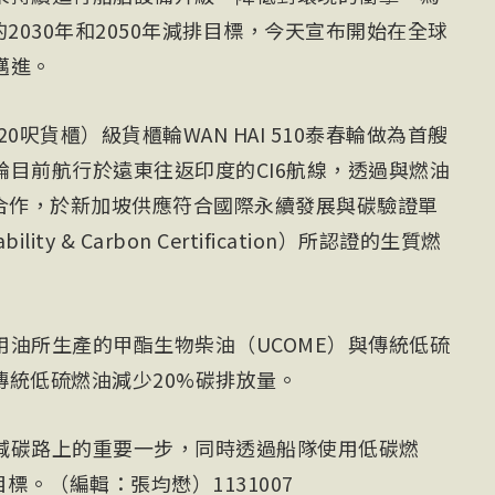
2030年和2050年減排目標，今天宣布開始在全球
邁進。
20呎貨櫃）級貨櫃輪WAN HAI 510泰春輪做為首艘
目前航行於遠東往返印度的CI6航線，透過與燃油
ct共同合作，於新加坡供應符合國際永續發展與碳驗證單
nability & Carbon Certification）所認證的生質燃
油所生產的甲酯生物柴油（UCOME）與傳統低硫
較傳統低硫燃油減少20%碳排放量。
減碳路上的重要一步，同時透過船隊使用低碳燃
標。（編輯：張均懋）1131007