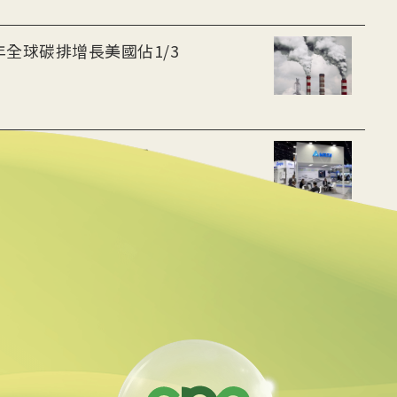
年全球碳排增長美國佔1/3
 布局充電樁、微電網
貸款 強化核能供應鏈
油回收助煉永續航空燃料