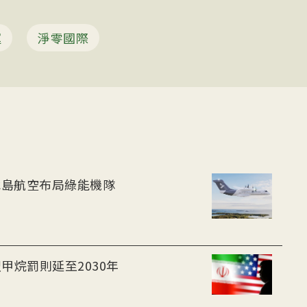
運
淨零國際
-30油電客機獲適航認證 冰島航空布局綠能機隊
甲烷罰則延至2030年