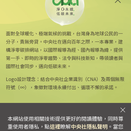
6
川普宣布振興煤炭業計畫 砸7
億美元資助遭環團痛批
2026/06/05 09:26
面對全球暖化、極端氣候的挑戰，台灣身為地球公民的一
分子，責無旁貸。中央社在邁向百年之際，一本專業，建
構淨零碳排網站，以國際報導為經、國內報導為緯，提供
第一手、即時的淨零趨勢、法令與科技新知，帶領讀者與
國際社會同步，邁向低碳未來。
中央社網站
關注更多
關於中央社
中央通訊社
友善連結
公司簡介
Logo設計理念：結合中央社企業識別（CNA）及兩個無限
Focus Taiwan
iOS app 下載
企業識別
符號（∞），象徵對環境永續付出、循環不懈的承諾。
フォーカス台湾
Android app 下載
公開資訊
Fokus Taiwan
全球中央雜誌
設置條例摘要
文化+
隱私權聲明
新聞學院
聯絡我們
本網站使用相關技術提供更好的閱讀體驗，同時尊
專線：0800-256-688 | 信箱：services@mail.cna.com.tw
重使用者隱私，點
這裡
瞭解
中央社隱私聲明
。當您
copyright © 2026 中央通訊社版權所有