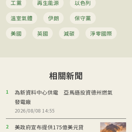
工黨
再生能源
以色列
溫室氣體
伊朗
保守黨
美國
英國
減碳
淨零國際
相關新聞
1
為新資料中心供電 亞馬遜投資德州燃氣
發電廠
2026/08/08 14:55
2
美政府宣布提供175億美元貸