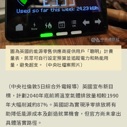
圖為英國的能源零售供應商提供用戶「聰明」計費
量表，民眾可自行設定預算並追蹤電力和熱能用
量，避免超支。（中央社檔案照片）
（中央社倫敦5日綜合外電報導）英國宣布新目
標，計劃2040年底前將溫室氣體排放量相較1990
年大幅削減約87%。英國認為實現淨零排放將有
助降低能源成本及創造就業機會，但官方尚未拿出
具體落實路徑。