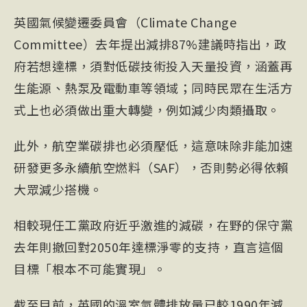
英國氣候變遷委員會（Climate Change
Committee）去年提出減排87%建議時指出，政
府若想達標，須對低碳技術投入天量投資，涵蓋再
生能源、熱泵及電動車等領域；同時民眾在生活方
式上也必須做出重大轉變，例如減少肉類攝取。
此外，航空業碳排也必須壓低，這意味除非能加速
研發更多
永續航空燃料
（
SAF
），否則勢必得依賴
大眾減少搭機。
相較現任工黨政府近乎激進的減碳，在野的保守黨
去年則撤回對2050年達標淨零的支持，直言這個
目標「根本不可能實現」。
截至目前，英國的溫室氣體排放量已較1990年減