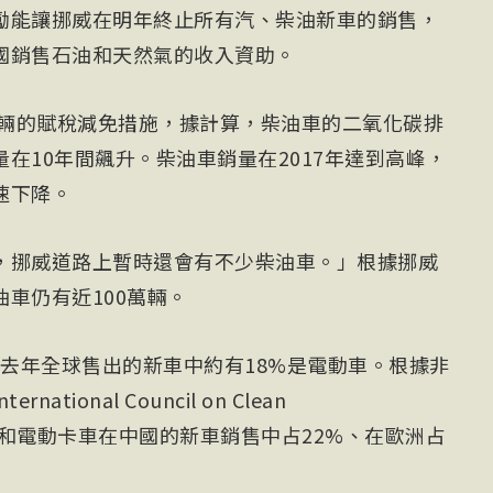
勵能讓挪威在明年終止所有汽、柴油新車的銷售，
國銷售石油和天然氣的收入資助。
車輛的賦稅減免措施，據計算，柴油車的二氧化碳排
在10年間飆升。柴油車銷量在2017年達到高峰，
速下降。
，挪威道路上暫時還會有不少柴油車。」根據挪威
車仍有近100萬輛。
，去年全球售出的新車中約有18%是電動車。根據非
ional Council on Clean
，電動車和電動卡車在中國的新車銷售中占22%、在歐洲占