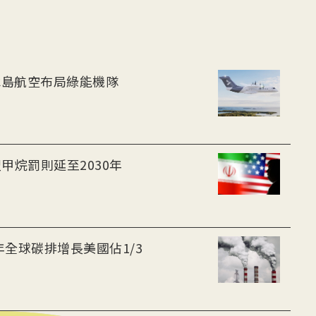
-30油電客機獲適航認證 冰島航空布局綠能機隊
甲烷罰則延至2030年
年全球碳排增長美國佔1/3