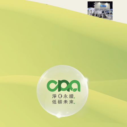
 布局充電樁、微電網
貸款 強化核能供應鏈
油回收助煉永續航空燃料