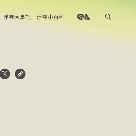
淨零大事記
淨零小百科