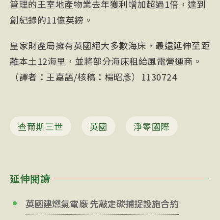
管理的王室地產物業去年獲利增加超過1倍，達到
創紀錄的11億英鎊。
皇家財產局擁有英國絕大多數海床，最遠延伸至距
離本土12海里，並將部分海床租給風電營運商。
（譯者：王嘉語/核稿：楊昭彥）1130724
查爾斯三世
英國
淨零國際
延伸閱讀
英國建燃氣電廠 先敲定碳捕捉設施合約