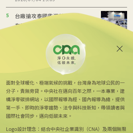
5
台廠搶攻泰國能源轉型商機
布局充電樁、微電網
2026/07/02 19:36
6
美政府宣布提供175億美元貸
款 強化核能供應鏈
2026/06/25 09:25
面對全球暖化、極端氣候的挑戰，台灣身為地球公民的一
分子，責無旁貸。中央社在邁向百年之際，一本專業，建
構淨零碳排網站，以國際報導為經、國內報導為緯，提供
第一手、即時的淨零趨勢、法令與科技新知，帶領讀者與
國際社會同步，邁向低碳未來。
中央社網站
關注更多
關於中央社
中央通訊社
友善連結
公司簡介
Logo設計理念：結合中央社企業識別（CNA）及兩個無限