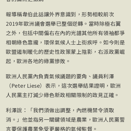
報導稱韋伯此話讓外界意識到，形勢相較前次
2019年歐洲議會選舉已整個逆轉。當時除極右翼
之外，包括中間偏右在內的光譜其他所有領袖都爭
相朝綠色靠攏，環保氣候人士上街疾呼。如今則是
歐盟遏制暖化的歷史性政策蒙上陰影，右派政黨崛
起，歐洲各地的綠黨慘敗。
歐洲人民黨內負責氣候議題的要角、議員利澤
（Peter Liese）表示，這次選舉結果證明，歐洲
人民黨主打減少綠色新政相關限制的政見正確。
利澤說：「我們須做出調整，內燃機禁令須取
消。」他並指另一關鍵領域是農業，歐洲人民黨誓
言要保護農業免受更嚴格的氣候監督。