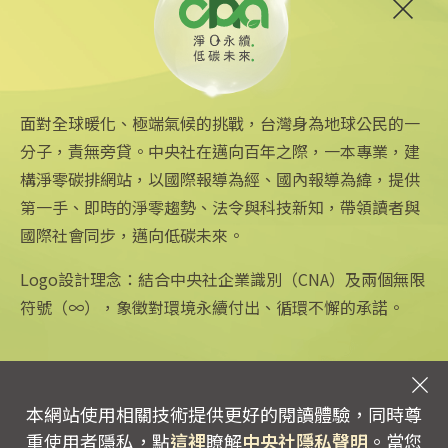
6
炸油變航油 日本加大廢食油
回收助煉永續航空燃料
2026/06/09 14:57
面對全球暖化、極端氣候的挑戰，台灣身為地球公民的一
分子，責無旁貸。中央社在邁向百年之際，一本專業，建
構淨零碳排網站，以國際報導為經、國內報導為緯，提供
第一手、即時的淨零趨勢、法令與科技新知，帶領讀者與
國際社會同步，邁向低碳未來。
中央社網站
關注更多
關於中央社
中央通訊社
友善連結
公司簡介
Logo設計理念：結合中央社企業識別（CNA）及兩個無限
Focus Taiwan
iOS app 下載
企業識別
符號（∞），象徵對環境永續付出、循環不懈的承諾。
フォーカス台湾
Android app 下載
公開資訊
Fokus Taiwan
全球中央雜誌
設置條例摘要
文化+
隱私權聲明
新聞學院
聯絡我們
本網站使用相關技術提供更好的閱讀體驗，同時尊
專線：0800-256-688 | 信箱：services@mail.cna.com.tw
重使用者隱私，點
這裡
瞭解
中央社隱私聲明
。當您
copyright © 2026 中央通訊社版權所有