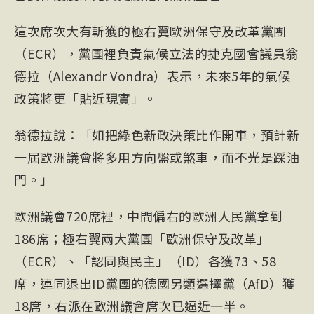
這次席次大有斬獲的極右翼歐洲保守及改革黨團
（ECR），黨團裡負責氣候立法的
捷克
國會議員翁
德拉（Alexandr Vondra）表示，未來5年的氣候
政策將更「貼近現實」。
翁德拉說：「如把綠色新政決策比作開車，預計新
一屆歐洲議會將多用方向盤或煞車，而不光是踩油
門。」
歐洲議會720席裡，中間偏右的歐洲人民黨拿到
186席；極右翼兩大黨團「歐洲保守及改革」
（ECR）、「認同與民主」（ID）各獲73、58
席，連同退出ID黨團的德國另類選擇黨（AfD）獲
18席，右派在歐洲議會席次已逼近一半。