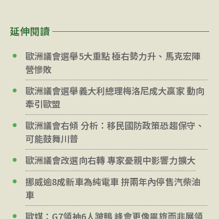
延伸閱讀
歐洲議會選舉5大重點 極右勢力升、馬克宏陣
營慘敗
歐洲議會選舉義大利總理梅洛尼成大贏家 動向
牽引歐盟
歐洲議會右傾 分析：移民國防政策恐趨保守、
可能鼓舞川普
歐洲議會改選向右轉 專家憂親中影響力擴大
挪威逾8成新車為純電車 拚兩年內停售汽柴油
車
歐媒：G7領袖6人跛鴨 峰會更像畢旅而非展領