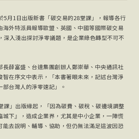
於5月1日出版新書「碳交易的28堂課」，報導各行
由海外特派員報導歐盟、英國、中國等國際碳交易
事，深入淺出探討淨零議題，是企業綠色轉型不可不
部長
薛富盛
、台達集團創辦人鄭崇華、中央通訊社
俊智在序文中表示，「本書著眼未來，記述台灣淨
一部台灣人的淨零速記」。
8堂課」出版緣起，「因為碳費、碳稅、碳邊境調整
臨城下』，造成企業界，尤其是中小企業，一陣慌
可能去說明、輔導、協助，但仍無法滿足這波因恐