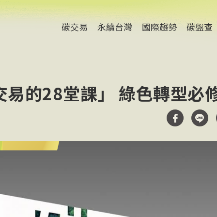
碳交易
永續台灣
國際趨勢
碳盤查
易的28堂課」 綠色轉型必