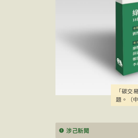
「碳交易
題。（
涉己新聞