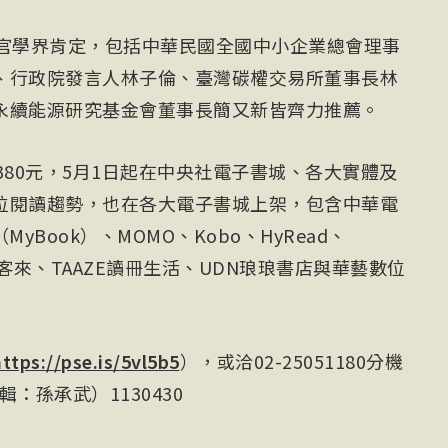
產官學界肯定，包括中華民國全國中小企業總會理事
、行政院發言人
林子倫
、臺灣碳權交易所董事長林
永續能源研究基金會董事長簡又新皆齊力推薦。
380元，5月1日起在中央社電子書城、各大實體及
位閱讀趨勢，也在各大電子書城上架，包含中華電
MyBook）、MOMO、Kobo、HyRead、
博客來、TAAZE讀冊生活、UDN琅琅書店與華藝數位
ttps://pse.is/5vl5b5
），或洽02-25051180分機
輯：孫承武）1130430