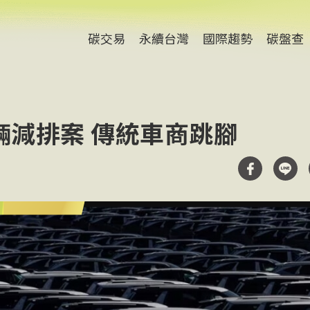
碳交易
永續台灣
國際趨勢
碳盤查
輛減排案 傳統車商跳腳