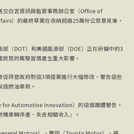
白宮資訊與監管事務辦公室（Office of
atory Affairs）的最終草案在收納超過25萬份公眾意見後，
部（DOT）和美國能源部（DOE）正在研擬中的3
國民眾的駕駛習慣產生重大影響。
敦促拜登政府對這3項提案進行大幅修改，警告這些
製造燃油車款。
or Automotive Innovation）的這個團體警告，
燃機車輛停產、失去相關收入」。
al Motors）、豐田（Toyota Motor）、福