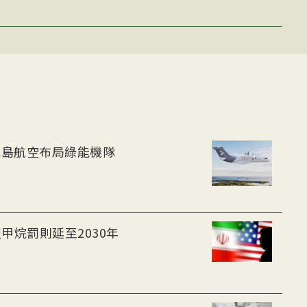
-30油電客機獲適航認證 冰島航空布局綠能機隊
甲烷罰則延至2030年