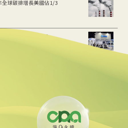
年全球碳排增長美國佔1/3
 布局充電樁、微電網
貸款 強化核能供應鏈
油回收助煉永續航空燃料