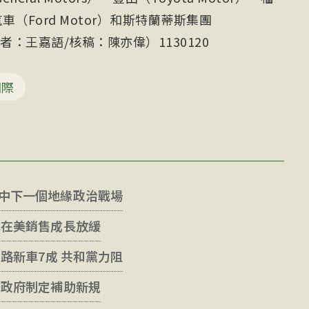
汽車（Ford Motor）和斯特蘭蒂斯集團
（譯者：王嘉語/核稿：陳亦偉）1130120
國際
中下一個地緣政治戰場
車在美銷售成長放緩
上路新車7成 共和黨力阻
美政府制定補助新規