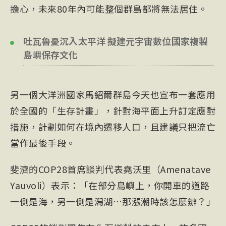
擔心，未來80年內可能整個群島都將無法居住。
吐瓦魯憂沉入太平洋 擬建元宇宙數位國家複製
島嶼保存文化
另一個大洋洲國家馬紹爾群島今天也宣布一套應用
於全國的「生存計畫」，針對海平面上升訂定應對
措施，計劃如何在境內遷移人口，且建議只把流亡
當作最後手段。
斐濟的COP28首席談判代表堯沃里（Amenatave
Yauvoli）表示：「在部分島嶼上，你開車的道路
一側是海，另一側是潟湖…那漲潮時該怎麼辦？」