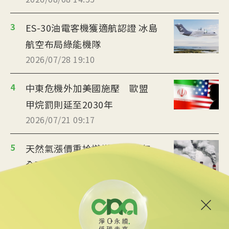
3
ES-30油電客機獲適航認證 冰島
航空布局綠能機隊
2026/07/28 19:10
4
中東危機外加美國施壓 歐盟
甲烷罰則延至2030年
2026/07/21 09:17
5
天然氣漲價重拾燃煤 2025年
全球碳排增長美國佔1/3
2026/07/04 15:09
6
台廠搶攻泰國能源轉型商機
布局充電樁、微電網