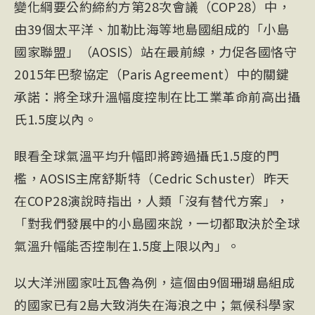
變化綱要公約締約方第28次會議（COP28）中，
由39個太平洋、加勒比海等地島國組成的「小島
國家聯盟」（AOSIS）站在最前線，力促各國恪守
2015年巴黎協定（Paris Agreement）中的關鍵
承諾：將全球升溫幅度控制在比工業革命前高出攝
氏1.5度以內。
眼看全球氣溫平均升幅即將跨過攝氏1.5度的門
檻，AOSIS主席舒斯特（Cedric Schuster）昨天
在COP28演說時指出，人類「沒有替代方案」，
「對我們發展中的小島國來說，一切都取決於全球
氣溫升幅能否控制在1.5度上限以內」。
以大洋洲國家
吐瓦魯
為例，這個由9個珊瑚島組成
的國家已有2島大致消失在海浪之中；氣候科學家