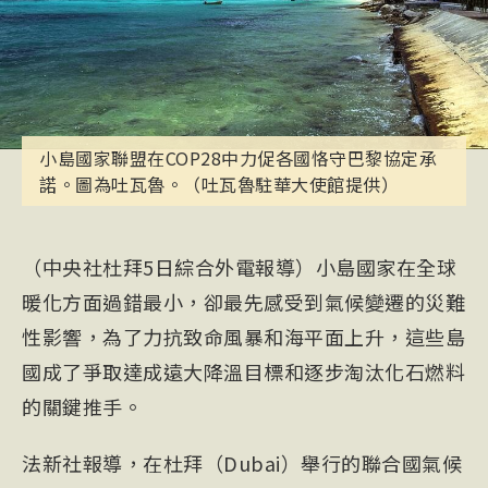
小島國家聯盟在COP28中力促各國恪守巴黎協定承
諾。圖為吐瓦魯。（吐瓦魯駐華大使館提供）
（中央社杜拜5日綜合外電報導）小島國家在全球
暖化方面過錯最小，卻最先感受到氣候變遷的災難
性影響，為了力抗致命風暴和海平面上升，這些島
國成了爭取達成遠大降溫目標和逐步淘汰化石燃料
的關鍵推手。
法新社報導，在杜拜（Dubai）舉行的聯合國氣候