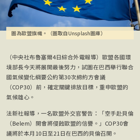
圖為歐盟旗幟。（圖取自Unsplash圖庫）
（中央社布魯塞爾4日綜合外電報導）歐盟各國環
境部長今天將展開最後努力，試圖在巴西舉行聯合
國氣候變化綱要公約第30次締約方會議
（COP30）前，確定關鍵排放目標，重申歐盟的
氣候雄心。
法新社報導，一名歐盟外交官警告：「空手赴貝倫
（Belem）開會將侵蝕歐盟的信譽。」
COP
30會
議將於本月10日至21日在
巴西
的貝倫召開。