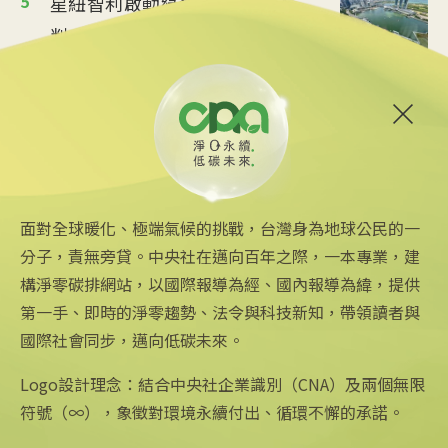
5
星紐智利啟動綠色經濟協定談
判 助力低碳轉型
2025/10/31 16:13
6
研究：氣候變遷危及健康 政
策失敗數百萬人枉死
2025/10/29 14:41
面對全球暖化、極端氣候的挑戰，台灣身為地球公民的一
分子，責無旁貸。中央社在邁向百年之際，一本專業，建
構淨零碳排網站，以國際報導為經、國內報導為緯，提供
第一手、即時的淨零趨勢、法令與科技新知，帶領讀者與
國際社會同步，邁向低碳未來。
中央社網站
關注更多
關於中央社
中央通訊社
友善連結
公司簡介
Logo設計理念：結合中央社企業識別（CNA）及兩個無限
Focus Taiwan
iOS app 下載
企業識別
符號（∞），象徵對環境永續付出、循環不懈的承諾。
フォーカス台湾
Android app 下載
公開資訊
Fokus Taiwan
全球中央雜誌
設置條例摘要