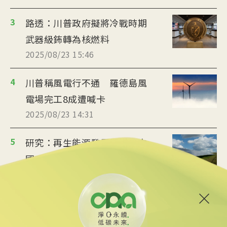
3
路透：川普政府擬將冷戰時期
武器級鈽轉為核燃料
2025/08/23 15:46
4
川普稱風電行不通 羅德島風
電場完工8成遭喊卡
2025/08/23 14:31
5
研究：再生能源發電續增 中
國2025上半年碳排降
2025/08/22 15:20
6
川普：美國愚蠢時代告終 不
再批准太陽能風電案