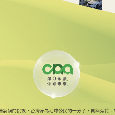
為燃油車救星
助溫室氣排追蹤計畫受挫
端氣候的挑戰，台灣身為地球公民的一分子，責無旁貸。