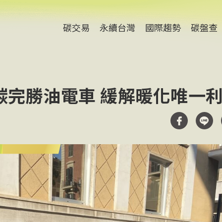
碳交易
永續台灣
國際趨勢
碳盤查
碳完勝油電車 緩解暖化唯一