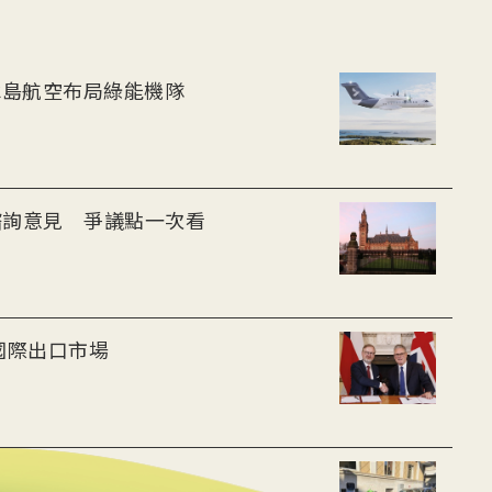
-30油電客機獲適航認證 冰島航空布局綠能機隊
諮詢意見 爭議點一次看
發展核能 搶攻國際出口市場
 緩解暖化唯一利器