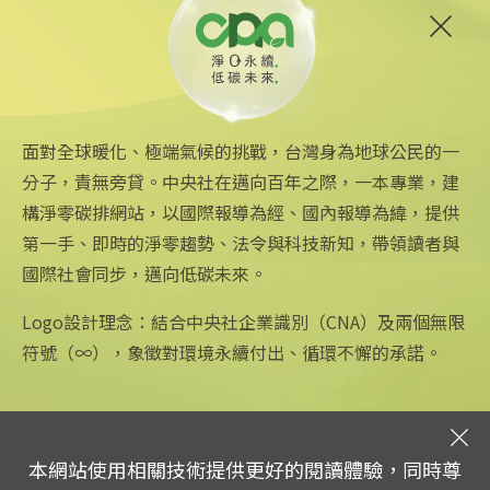
聯合國
西班牙
非洲
桑傑士
綠色和平
歐盟
面對全球暖化、極端氣候的挑戰，台灣身為地球公民的一
分子，責無旁貸。中央社在邁向百年之際，一本專業，建
構淨零碳排網站，以國際報導為經、國內報導為緯，提供
第一手、即時的淨零趨勢、法令與科技新知，帶領讀者與
國際社會同步，邁向低碳未來。
中央社網站
關注更多
關於中央社
中央通訊社
友善連結
公司簡介
Logo設計理念：結合中央社企業識別（CNA）及兩個無限
Focus Taiwan
iOS app 下載
企業識別
符號（∞），象徵對環境永續付出、循環不懈的承諾。
フォーカス台湾
Android app 下載
公開資訊
Fokus Taiwan
全球中央雜誌
設置條例摘要
文化+
隱私權聲明
新聞學院
聯絡我們
本網站使用相關技術提供更好的閱讀體驗，同時尊
專線：0800-256-688 | 信箱：services@mail.cna.com.tw