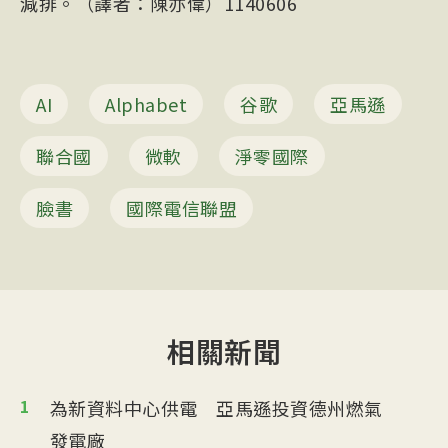
減排。（譯者：陳亦偉）1140606
AI
Alphabet
谷歌
亞馬遜
聯合國
微軟
淨零國際
臉書
國際電信聯盟
相關新聞
1
為新資料中心供電 亞馬遜投資德州燃氣
發電廠