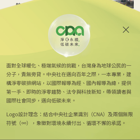
航空業2050淨零目標
2025/06/02 10:38
6
克服土地廣袤與嚴寒 挪威售出
新車百分百EV將達標
2025/05/31 14:57
面對全球暖化、極端氣候的挑戰，台灣身為地球公民的一
分子，責無旁貸。中央社在邁向百年之際，一本專業，建
構淨零碳排網站，以國際報導為經、國內報導為緯，提供
第一手、即時的淨零趨勢、法令與科技新知，帶領讀者與
國際社會同步，邁向低碳未來。
中央社網站
關注更多
關於中央社
中央通訊社
友善連結
公司簡介
Logo設計理念：結合中央社企業識別（CNA）及兩個無限
Focus Taiwan
iOS app 下載
企業識別
符號（∞），象徵對環境永續付出、循環不懈的承諾。
フォーカス台湾
Android app 下載
公開資訊
Fokus Taiwan
全球中央雜誌
設置條例摘要
文化+
隱私權聲明