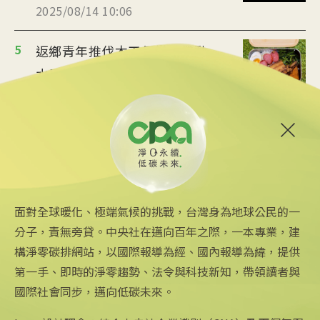
2025/08/14 10:06
5
返鄉青年推伐木工便當 帶動
水里觀光與減碳經濟
2025/08/12 08:54
6
台中智慧停車無紙化9/8上線
可線上繳費
2025/08/11 18:54
面對全球暖化、極端氣候的挑戰，台灣身為地球公民的一
分子，責無旁貸。中央社在邁向百年之際，一本專業，建
構淨零碳排網站，以國際報導為經、國內報導為緯，提供
第一手、即時的淨零趨勢、法令與科技新知，帶領讀者與
國際社會同步，邁向低碳未來。
中央社網站
關注更多
關於中央社
中央通訊社
友善連結
公司簡介