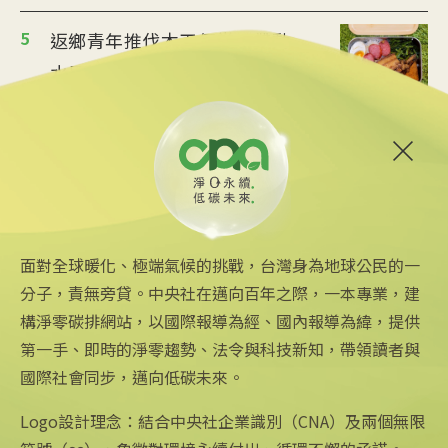
5
返鄉青年推伐木工便當 帶動
水里觀光與減碳經濟
2025/08/12 08:54
6
台中智慧停車無紙化9/8上線
可線上繳費
2025/08/11 18:54
面對全球暖化、極端氣候的挑戰，台灣身為地球公民的一
分子，責無旁貸。中央社在邁向百年之際，一本專業，建
構淨零碳排網站，以國際報導為經、國內報導為緯，提供
第一手、即時的淨零趨勢、法令與科技新知，帶領讀者與
國際社會同步，邁向低碳未來。
中央社網站
關注更多
關於中央社
中央通訊社
友善連結
公司簡介
Logo設計理念：結合中央社企業識別（CNA）及兩個無限
Focus Taiwan
iOS app 下載
企業識別