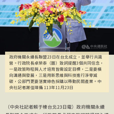
政府機關永續長聯盟23日在台北成立，並舉行共識
營。行政院長卓榮泰（圖）致詞提醒3個共同信念，
一是政策時程與人才培育皆需設定目標，二是要橫
向溝通與發展，三是用新思維與科技進行淨零減
碳，公部門更要落實綠色採購以帶動民間產業。中
央社記者謝佳璋攝 113年11月23日
（中央社記者賴于榛台北23日電）政府機關永續