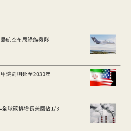
-30油電客機獲適航認證 冰島航空布局綠能機隊
甲烷罰則延至2030年
年全球碳排增長美國佔1/3