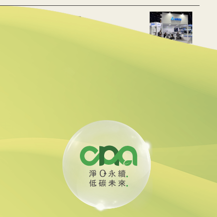
 布局充電樁、微電網
貸款 強化核能供應鏈
油回收助煉永續航空燃料