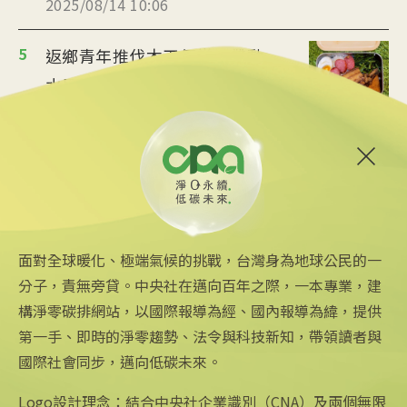
2025/08/14 10:06
5
返鄉青年推伐木工便當 帶動
水里觀光與減碳經濟
2025/08/12 08:54
6
台中智慧停車無紙化9/8上線
可線上繳費
2025/08/11 18:54
面對全球暖化、極端氣候的挑戰，台灣身為地球公民的一
分子，責無旁貸。中央社在邁向百年之際，一本專業，建
構淨零碳排網站，以國際報導為經、國內報導為緯，提供
第一手、即時的淨零趨勢、法令與科技新知，帶領讀者與
國際社會同步，邁向低碳未來。
中央社網站
關注更多
關於中央社
中央通訊社
友善連結
公司簡介
Logo設計理念：結合中央社企業識別（CNA）及兩個無限