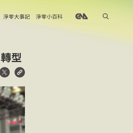
淨零大事記
淨零小百科
色轉型