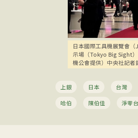
日本國際工具機展覽會（JI
示場（Tokyo Big S
機公會提供）中央社記者鍾榮
上銀
日本
台灣
哈伯
陳伯佳
淨零