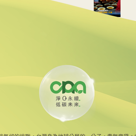
用數據重建職人手感
動水里觀光與減碳經濟
線 可線上繳費