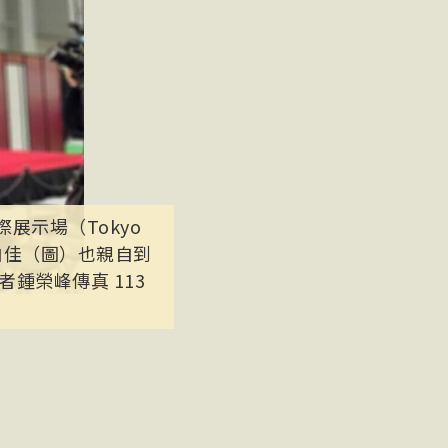
際展示場（Tokyo
陳伯佳（圖）也親自到
鍾榮峰傳真 113