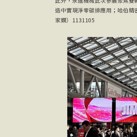
此外，永進機械此次參展聚焦雙
造中實現淨零碳排應用；哈伯精
家嫻）1131105