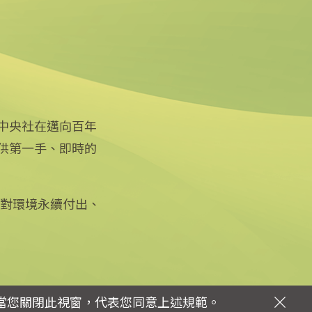
中央社在邁向百年
供第一手、即時的
關注更多
關於中央社
友善連結
公司簡介
iOS app 下載
企業識別
徵對環境永續付出、
Android app 下載
公開資訊
全球中央雜誌
設置條例摘要
文化+
隱私權聲明
新聞學院
聯絡我們
當您關閉此視窗，代表您同意上述規範。