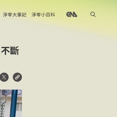
淨零大事記
淨零小百科
能不斷