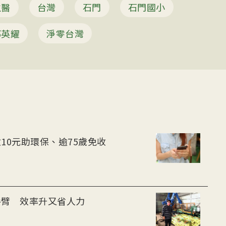
生醫
台灣
石門
石門國小
鄭英耀
淨零台灣
10元助環保、逾75歲免收
手臂 效率升又省人力