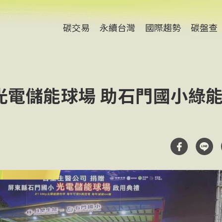
碳交易
永續台灣
國際趨勢
碳盤查
光電儲能球場 助石門國小綠