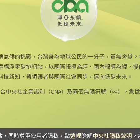
端氣候的挑戰，台灣身為地球公民的一分子，責無旁貸。
建構淨零碳排網站，以國際報導為經、國內報導為緯，提
中央社網站
科技新知，帶領讀者與國際社會同步，邁向低碳未來。
中央通訊社
Focus Taiwan
：結合中央社企業識別（CNA）及兩個無限符號（∞），象
フォーカス台湾
Fokus Taiwan
驗，同時尊重使用者隱私，點
這裡
瞭解
中央社隱私聲明
。