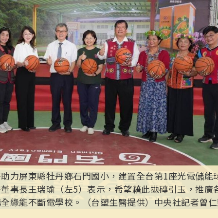
助力屏東縣牡丹鄉石門國小，建置全台第1座光電儲能球
醫董事長王瑞瑜（左5）表示，希望藉此拋磚引玉，推廣
全綠能不斷電學校。（台塑生醫提供）中央社記者曾仁凱傳