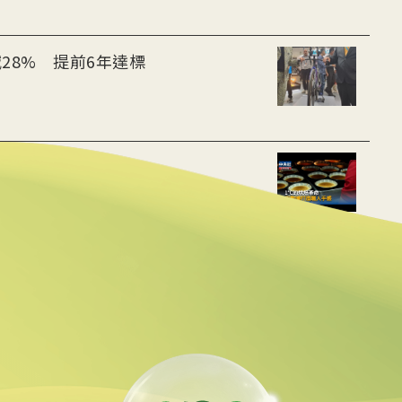
28% 提前6年達標
用數據重建職人手感
動水里觀光與減碳經濟
線 可線上繳費