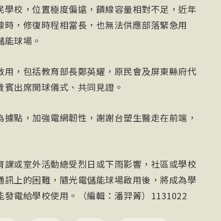
民學校，位置極度偏遠，饋線容量相對不足，近年
線時，修復時程相當長，也無法供應部落緊急用
儲能球場。
啟用，包括教育部長鄭英耀，原民會及屏東縣府代
貴賓出席開球儀式、共同見證。
為據點，加強電網韌性，謝謝台塑生醫走在前端，
育課或室外活動總受烈日或下雨影響，社區或學校
通訊上的困難，隨光電儲能球場啟用後，將成為學
發電給學校使用。（編輯：潘羿菁）1131022