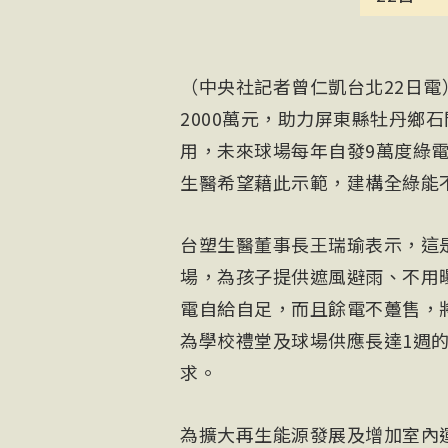
（中央社記者曾仁凱台北22日
2000萬元，助力屏東縣牡丹鄉
用，未來球場每年自發9萬度綠電
生醫希望藉此示範，建構全綠能
台塑生醫董事長王瑞瑜表示，這
場，為孩子提供遮風避雨、不用
電自給自足，而且餘電不躉售，
為學校禮堂及球場供應長達1週
求。
為擴大再生能源發展及增加室內