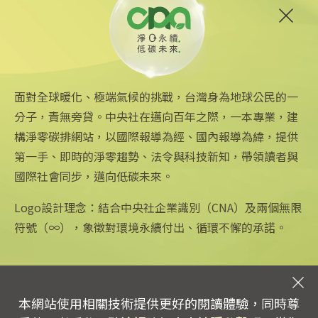
6
台中智慧停車無紙化9/8上線
可線上繳費
2025/08/11 18:54
面對全球暖化、極端氣候的挑戰，台灣身為地球公民的一
分子，責無旁貸。中央社在邁向百年之際，一本專業，建
構淨零碳排網站，以國際報導為經、國內報導為緯，提供
第一手、即時的淨零趨勢、法令與科技新知，帶領讀者與
國際社會同步，邁向低碳未來。
中央社網站
關注更多
關於中央社
中央通訊社
友善連結
公司簡介
Logo設計理念：結合中央社企業識別（CNA）及兩個無限
Focus Taiwan
iOS app 下載
企業識別
符號（∞），象徵對環境永續付出、循環不懈的承諾。
フォーカス台湾
Android app 下載
公開資訊
Fokus Taiwan
全球中央雜誌
設置條例摘要
文化+
隱私權聲明
新聞學院
聯絡我們
本網站使用相關技術提供更好的閱讀體驗，同時尊
專線：0800-256-688 | 信箱：services@mail.cna.com.tw