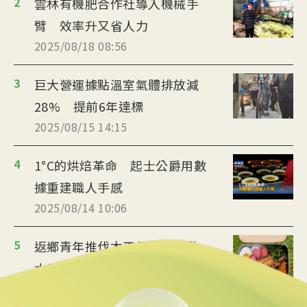
2
雲林有機肥合作社導入機械手
臂 效率升又省人力
2025/08/18 08:56
3
巨大營運據點溫室氣體排放減
28% 提前6年達標
2025/08/15 14:15
4
1°C的烘焙革命 起士公爵用數
據重建職人手感
2025/08/14 10:06
5
返鄉青年推伐木工便當 帶動
水里觀光與減碳經濟
2025/08/12 08:54