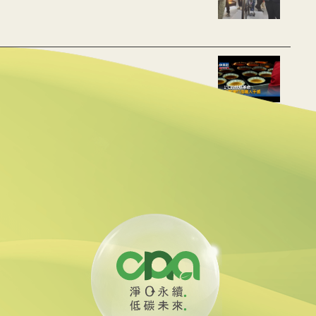
用數據重建職人手感
動水里觀光與減碳經濟
線 可線上繳費