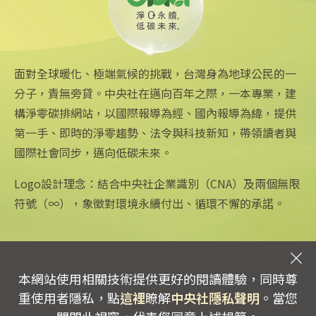
可線上繳費
2025/08/11 18:54
面對全球暖化、極端氣候的挑戰，台灣身為地球公民的一
分子，責無旁貸。中央社在邁向百年之際，一本專業，建
構淨零碳排網站，以國際報導為經、國內報導為緯，提供
第一手、即時的淨零趨勢、法令與科技新知，帶領讀者與
國際社會同步，邁向低碳未來。
中央社網站
關注更多
關於中央社
中央通訊社
友善連結
公司簡介
Logo設計理念：結合中央社企業識別（CNA）及兩個無限
Focus Taiwan
iOS app 下載
企業識別
符號（∞），象徵對環境永續付出、循環不懈的承諾。
フォーカス台湾
Android app 下載
公開資訊
Fokus Taiwan
全球中央雜誌
設置條例摘要
文化+
隱私權聲明
新聞學院
聯絡我們
本網站使用相關技術提供更好的閱讀體驗，同時尊
專線：0800-256-688 | 信箱：services@mail.cna.com.tw
重使用者隱私，點
這裡
瞭解
中央社隱私聲明
。當您
copyright © 2026 中央通訊社版權所有