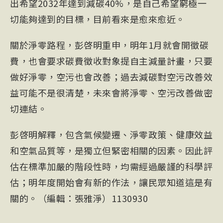
出希望2032年達到減碳40%，是自己希望窮極一
切能夠達到的目標，目前看來是愈來愈近。
關於淨零路程，彭啓明重申，明年1月就會開徵碳
費，也會要求碳費徵收對象提自主減量計畫，只要
做好淨零，空污也會改善；過去減碳對空污改善效
益可能不是很清楚，未來會將淨零、空污改善做密
切連結。
彭啓明解釋，包含氣候變遷、淨零政策、健康效益
和空氣品質等，是獨立但緊密相關的因素。因此評
估在標準加嚴的階段性時，均需經過嚴謹的科學評
估；明年度開始會有新的作法，讓民眾知道這是有
關的。（編輯：張雅淨）1130930