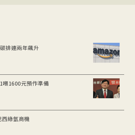
遜碳排連兩年飆升
1噸1600元預作準備
拓巴西綠氫商機