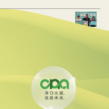
成衣物 產品碳足跡更低於棉、麻
 最快9月底前預告
噸100美元清除碳排