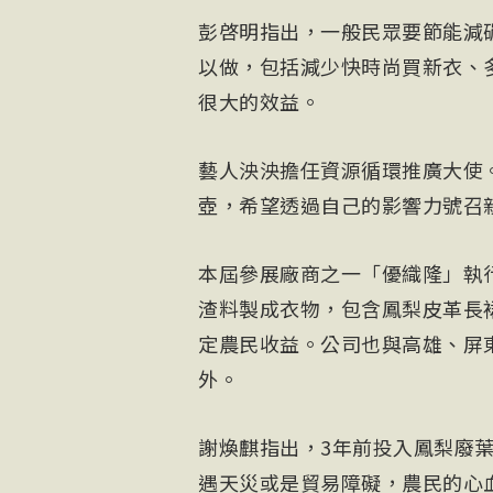
彭啓明指出，一般民眾要節能減
以做，包括減少快時尚買新衣、
很大的效益。
藝人泱泱擔任資源循環推廣大使
壺，希望透過自己的影響力號召
本屆參展廠商之一「優織隆」執
渣料製成衣物，包含鳳梨皮革長
定農民收益。公司也與高雄、屏
外。
謝煥麒指出，3年前投入鳳梨廢
遇天災或是貿易障礙，農民的心血