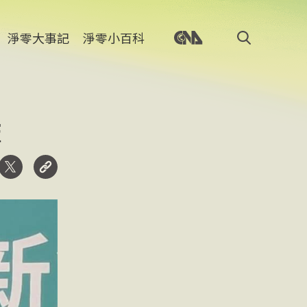
淨零大事記
淨零小百科
麻