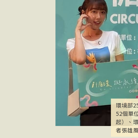
環境部2
52個
起）、
者張雄風攝