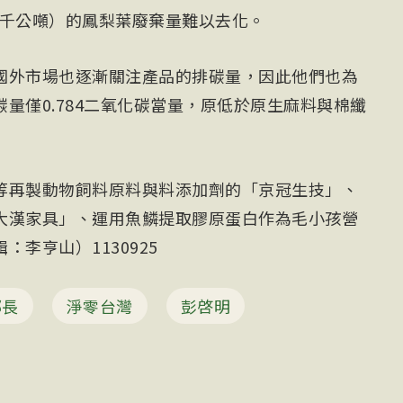
0（千公噸）的鳳梨葉廢棄量難以去化。
國外市場也逐漸關注產品的排碳量，因此他們也為
量僅0.784二氧化碳當量，原低於原生麻料與棉纖
等再製動物飼料原料與料添加劑的「京冠生技」、
大漢家具」、運用魚鱗提取膠原蛋白作為毛小孩營
李亨山）1130925
部長
淨零台灣
彭啓明