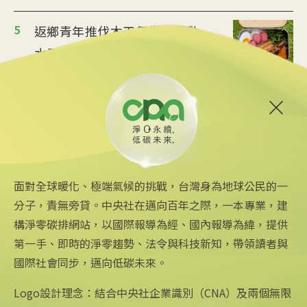
5
返鄉青年推伐木工便當 帶動
水里觀光與減碳經濟
2025/08/12 08:54
6
台中智慧停車無紙化9/8上線
可線上繳費
2025/08/11 18:54
面對全球暖化、極端氣候的挑戰，台灣身為地球公民的一
分子，責無旁貸。中央社在邁向百年之際，一本專業，建
構淨零碳排網站，以國際報導為經、國內報導為緯，提供
第一手、即時的淨零趨勢、法令與科技新知，帶領讀者與
國際社會同步，邁向低碳未來。
中央社網站
關注更多
關於中央社
中央通訊社
友善連結
公司簡介
Logo設計理念：結合中央社企業識別（CNA）及兩個無限
Focus Taiwan
iOS app 下載
企業識別