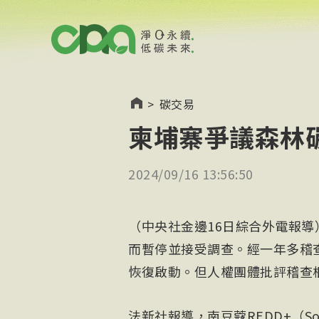
>
碳交易
柬埔寨爭議森林碳
2024/09/16 13:56:50
（中央社金邊16日綜合外電報
而暫停並接受調查。經一年多稽查
恢復啟動。但人權團體批評稽查
法新社報導，南豆蔻REDD+（Sou