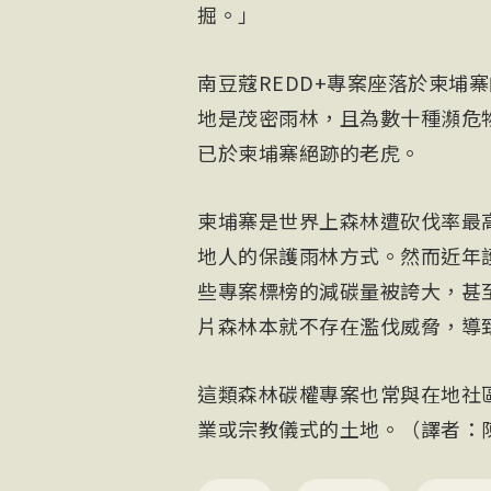
掘。」
南豆蔻REDD+專案座落於柬埔寨的豆
地是茂密雨林，且為數十種瀕危
已於柬埔寨絕跡的老虎。
柬埔寨是世界上森林遭砍伐率最
地人的保護雨林方式。然而近年
些專案標榜的減碳量被誇大，甚
片森林本就不存在濫伐威脅，導
這類森林碳權專案也常與在地社
業或宗教儀式的土地。（譯者：陳亦