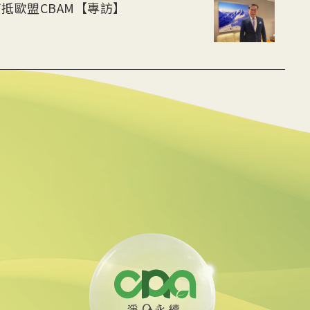
抵歐盟CBAM【專訪】
rra稽查過關仍挨批
 印尼民眾謝台灣
國際機構赴西蘭島驗證