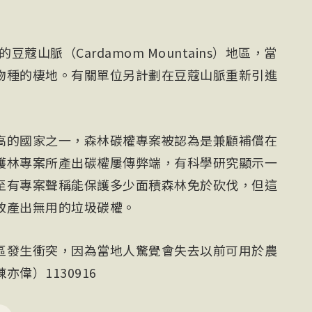
蔻山脈（Cardamom Mountains）地區，當
物種的棲地。有關單位另計劃在豆蔻山脈重新引進
高的國家之一，森林碳權專案被認為是兼顧補償在
護林專案所產出碳權屢傳弊端，有科學研究顯示一
至有專案聲稱能保護多少面積森林免於砍伐，但這
致產出無用的垃圾碳權。
區發生衝突，因為當地人驚覺會失去以前可用於農
偉）1130916