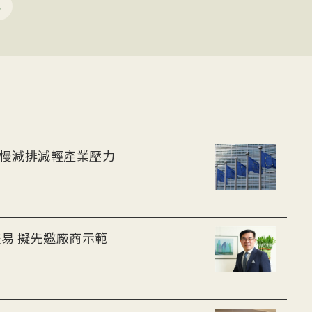
易
放慢減排減輕產業壓力
易 擬先邀廠商示範