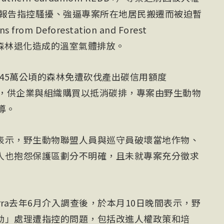
份報告指控騷擾、強逼專案所在地居民搬遷而被迫暫
from Deforestation and Forest
伐與森林退化造成的溫室氣體排放。
逾45萬公頃的森林免遭砍伐產出碳信用額度
俗稱碳權），供企業與組織購買以抵消碳排，專案由野生動物
督導。
表示，野生動物聯盟人員與巡守員破壞當地作物、
人也抱怨保護區劃分不明確，且未就專案充分徵求
ra去年6月介入調查後，於本月10日晚間表示，野
動」處理遭指控的問題，包括改進人權政策和培