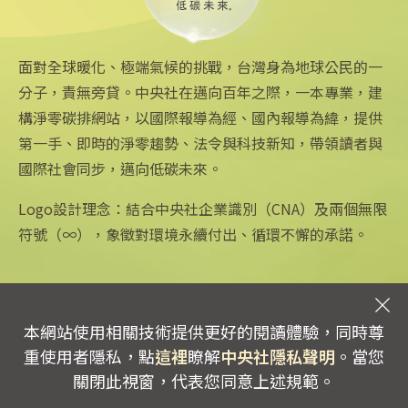
2025/08/11 18:54
面對全球暖化、極端氣候的挑戰，台灣身為地球公民的一
分子，責無旁貸。中央社在邁向百年之際，一本專業，建
構淨零碳排網站，以國際報導為經、國內報導為緯，提供
第一手、即時的淨零趨勢、法令與科技新知，帶領讀者與
國際社會同步，邁向低碳未來。
中央社網站
關注更多
關於中央社
中央通訊社
友善連結
公司簡介
Logo設計理念：結合中央社企業識別（CNA）及兩個無限
Focus Taiwan
iOS app 下載
企業識別
符號（∞），象徵對環境永續付出、循環不懈的承諾。
フォーカス台湾
Android app 下載
公開資訊
Fokus Taiwan
全球中央雜誌
設置條例摘要
文化+
隱私權聲明
新聞學院
聯絡我們
本網站使用相關技術提供更好的閱讀體驗，同時尊
專線：0800-256-688 | 信箱：services@mail.cna.com.tw
重使用者隱私，點
這裡
瞭解
中央社隱私聲明
。當您
copyright © 2026 中央通訊社版權所有
關閉此視窗，代表您同意上述規範。