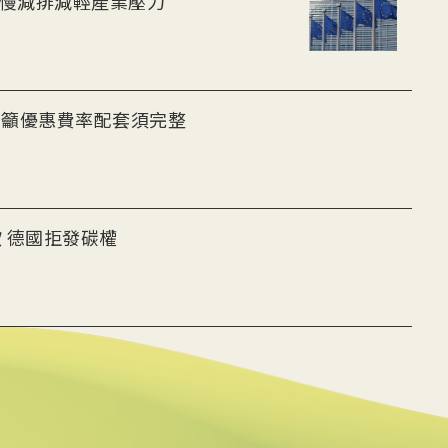
放慢減排減輕產業壓力
者籲優惠費率配套須完整
 德國拒發碳權
更多碳移除方法學