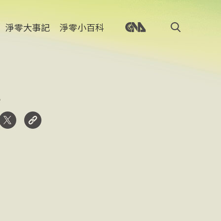
淨零大事記
淨零小百科
學