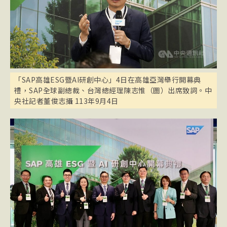
「SAP高雄ESG暨AI研創中心」4日在高雄亞灣舉行開幕典
禮，SAP全球副總裁、台灣總經理陳志惟（圖）出席致詞。中
央社記者董俊志攝 113年9月4日