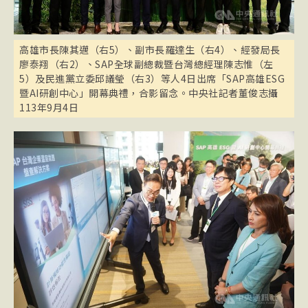
高雄市長陳其邁（右5）、副市長羅達生（右4）、經發局長
廖泰翔（右2）、SAP全球副總裁暨台灣總經理陳志惟（左
5）及民進黨立委邱議瑩（右3）等人4日出席「SAP高雄ESG
暨AI研創中心」開幕典禮，合影留念。中央社記者董俊志攝
113年9月4日