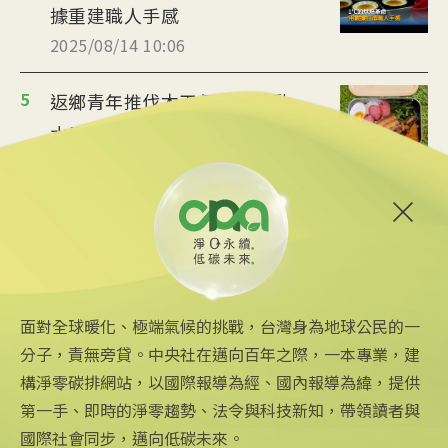
據重建職人手感
2025/08/14 10:06
5
返鄉青年推伐木工便當 帶動
水里觀光與減碳經濟
2025/08/12 08:54
6
台中智慧停車無紙化9/8上線
可線上繳費
2025/08/11 18:54
面對全球暖化、極端氣候的挑戰，台灣身為地球公民的一
分子，責無旁貸。中央社在邁向百年之際，一本專業，建
構淨零碳排網站，以國際報導為經、國內報導為緯，提供
第一手、即時的淨零趨勢、法令與科技新知，帶領讀者與
國際社會同步，邁向低碳未來。
中央社網站
關注更多
關於中央社