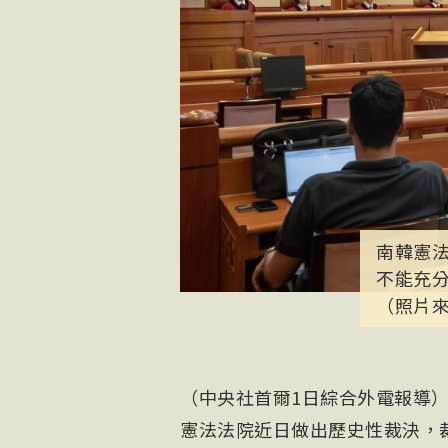
南韓憲法
不能充
（照片
（中央社首爾1日綜合外電報導
憲法法院近日做出歷史性裁決，