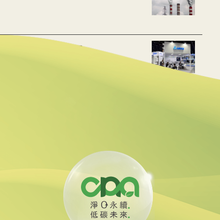
 布局充電樁、微電網
貸款 強化核能供應鏈
油回收助煉永續航空燃料