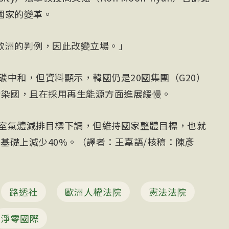
國家的變革。
歐洲的判例，因此改變立場。」
成碳中和，但資料顯示，韓國仍是20國集團（
G20
）
污染國，且在採用再生能源方面進展緩慢。
溫室氣體減排目標下調，但維持國家整體目標，也就
8年基礎上減少40%。（譯者：王嘉語/核稿：陳彥
路透社
歐洲人權法院
憲法法院
淨零國際