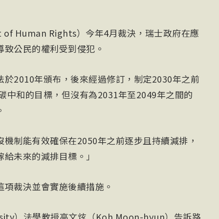
t of Human Rights）今年4月裁決，瑞士政府在應
導致公民的權利受到侵犯。
於2010年頒布，後來經過修訂，制定2030年之前
碳中和的目標，但沒有為2031年至2049年之間的
。
機制能有效確保在2050年之前逐步且持續減排，
嫁給未來的減排目標。」
這項裁決並會實施後續措施。
ersity）法學教授高文炫（Koh Moon-hyun）告訴路