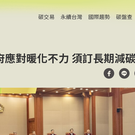
碳交易
永續台灣
國際趨勢
碳盤查
府應對暖化不力 須訂長期減