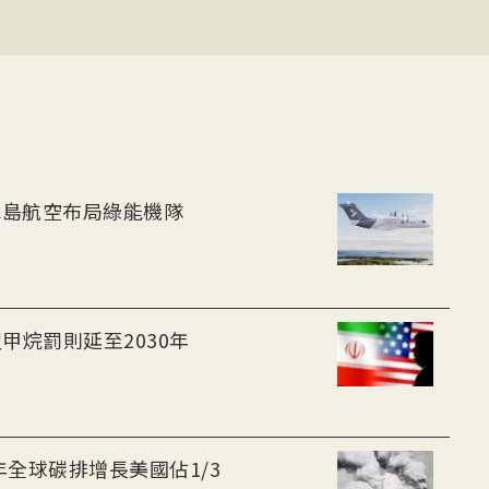
-30油電客機獲適航認證 冰島航空布局綠能機隊
甲烷罰則延至2030年
年全球碳排增長美國佔1/3